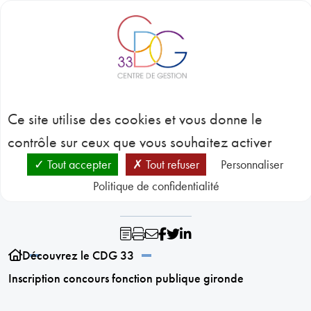
Panneau de gestion des cookies
BLOC-NOTES
C
3
Inscription concours
CONC
Ce site utilise des cookies et vous donne le
EMP
GES
fonction publique
contrôle sur ceux que vous souhaitez activer
D
RESSO
Tout accepter
Tout refuser
Personnaliser
gironde
HUMA
Politique de confidentialité
SANT
PRÉVE
N
RESSO
Découvrez le CDG 33
Inscription concours fonction publique gironde