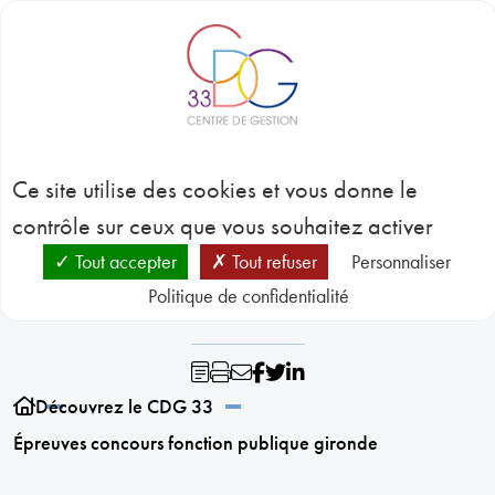
Panneau de gestion des cookies
BLOC-NOTES
C
3
Épreuves concours
CONC
Ce site utilise des cookies et vous donne le
EMP
GES
fonction publique
contrôle sur ceux que vous souhaitez activer
D
RESSO
Tout accepter
Tout refuser
Personnaliser
gironde
HUMA
Politique de confidentialité
SANT
PRÉVE
N
RESSO
Découvrez le CDG 33
Épreuves concours fonction publique gironde