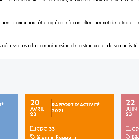
ent, conçu pour être agréable à consulter, permet de retracer les
ons nécessaires à la compréhension de la structure et de son activité.
20
22
TÉ
RAPPORT D’ACTIVITÉ
AVRIL
JUIN
2021
23
23
CDG 33
CD
Bilans et Rapports
Bil