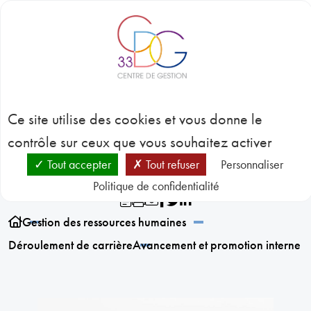
Panneau de gestion des cookies
BLOC-NOTES
C
3
Avancement et
CONC
Ce site utilise des cookies et vous donne le
EMP
GES
promotion interne
contrôle sur ceux que vous souhaitez activer
D
RESSO
Tout accepter
Tout refuser
Personnaliser
HUMA
Politique de confidentialité
SANT
PRÉVE
N
Gestion des ressources humaines
RESSO
Déroulement de carrière
Avancement et promotion interne