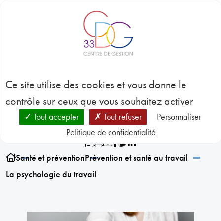
Panneau de gestion des cookies
BLOC-NOTES
C
3
La psychologie du
CONC
Ce site utilise des cookies et vous donne le
EMP
GES
travail
contrôle sur ceux que vous souhaitez activer
D
RESSO
Tout accepter
Tout refuser
Personnaliser
HUMA
Politique de confidentialité
SANT
PRÉVE
N
Santé et prévention
Prévention et santé au travail
RESSO
La psychologie du travail