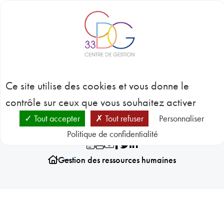
Panneau de gestion des cookies
BLOC-NOTES
C
3
Gestion des ressources
CONC
Ce site utilise des cookies et vous donne le
EMP
GES
humaines
contrôle sur ceux que vous souhaitez activer
D
RESSO
Tout accepter
Tout refuser
Personnaliser
HUMA
Politique de confidentialité
SANT
PRÉVE
N
Gestion des ressources humaines
RESSO