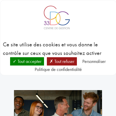
Panneau de gestion des cookies
BLOC-NOTES
C
3
L’emploi territorial
CONC
Ce site utilise des cookies et vous donne le
EMP
GES
contrôle sur ceux que vous souhaitez activer
D
RESSO
Tout accepter
Tout refuser
Personnaliser
HUMA
Politique de confidentialité
Emploi
L’emploi territorial
SANT
PRÉVE
N
RESSO