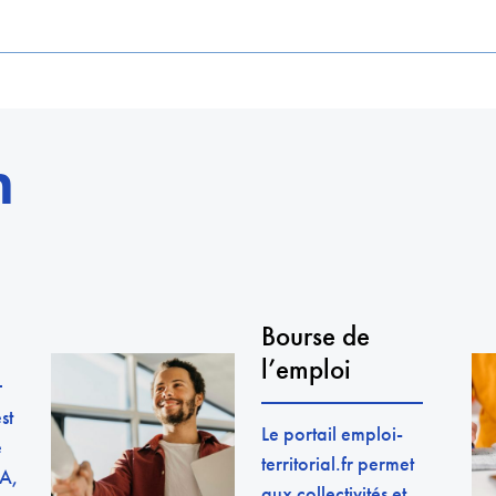
n
Bourse de
l’emploi
st
Le portail emploi-
e
territorial.fr permet
 A,
aux collectivités et