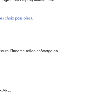
les choix possibles
).
 assure l’indemnisation chômage en
ux ARE.