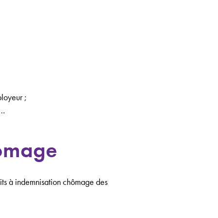
ployeur ;
D…
hômage
roits à indemnisation chômage des