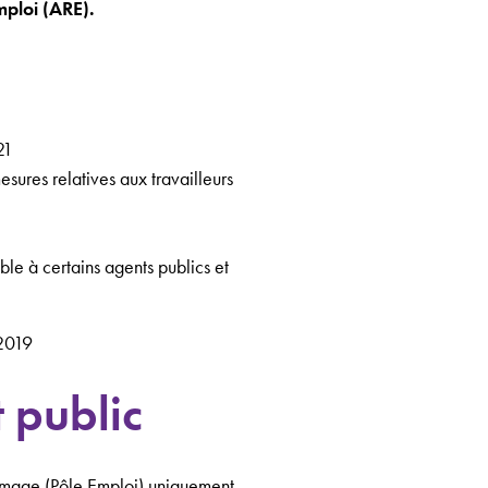
mploi (ARE).
021
sures relatives aux travailleurs
le à certains agents publics et
2019
t public
chômage (Pôle Emploi) uniquement