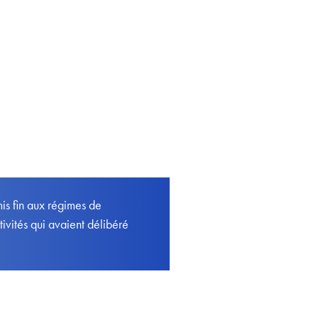
is fin aux régimes de
ivités qui avaient délibéré