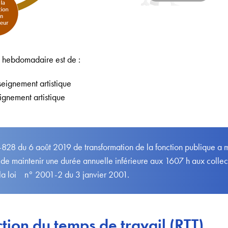
il hebdomadaire est de :
seignement artistique
eignement artistique
9-828 du 6 août 2019 de transformation de la fonction publique a m
de maintenir une durée annuelle inférieure aux 1607 h aux collect
 la loi n° 2001-2 du 3 janvier 2001.
ction du temps de travail (RTT)