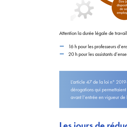
Attention la durée légale de trava
16 h pour les professeurs d’en
20 h pour les assistants d’ens
L’article 47 de la loi n° 201
dérogations qui permettaient 
avant l’entrée en vigueur de
Les jours de rédu