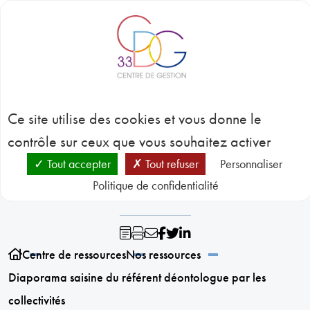
Panneau de gestion des cookies
BLOC-NOTES
C
3
Diaporama saisine du
CONC
Ce site utilise des cookies et vous donne le
EMP
GES
référent déontologue
contrôle sur ceux que vous souhaitez activer
D
RESSO
Tout accepter
Tout refuser
Personnaliser
par les collectivités
HUMA
Politique de confidentialité
SANT
PRÉVE
N
RESSO
Centre de ressources
Nos ressources
Diaporama saisine du référent déontologue par les
collectivités