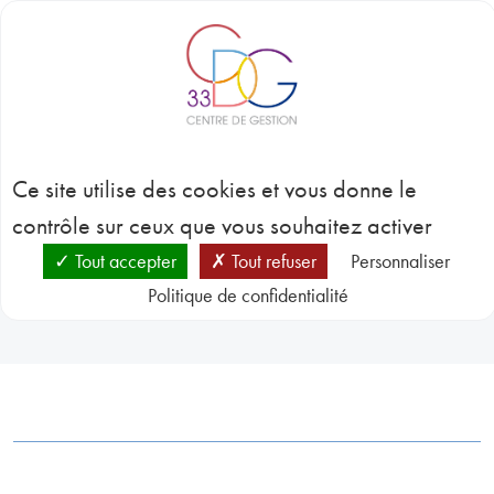
Panneau de gestion des cookies
BLOC-NOTES
C
3
Centre de ressources
CONC
Ce site utilise des cookies et vous donne le
EMP
GES
contrôle sur ceux que vous souhaitez activer
D
RESSO
Tout accepter
Tout refuser
Personnaliser
HUMA
Politique de confidentialité
Centre de ressources
SANT
PRÉVE
N
RESSO