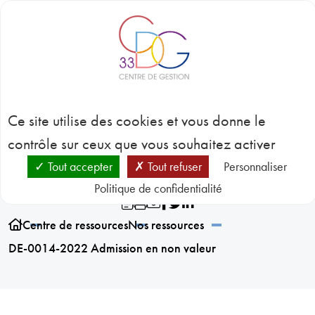
Panneau de gestion des cookies
BLOC-NOTES
C
3
DE-0014-2022
CONC
Ce site utilise des cookies et vous donne le
EMP
GES
Admission en non valeur
contrôle sur ceux que vous souhaitez activer
D
RESSO
Tout accepter
Tout refuser
Personnaliser
HUMA
Politique de confidentialité
SANT
PRÉVE
N
Centre de ressources
Nos ressources
RESSO
DE-0014-2022 Admission en non valeur