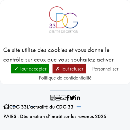
Panneau de gestion des cookies
BLOC-NOTES
C
3
PAIES : Déclaration
CONC
Ce site utilise des cookies et vous donne le
EMP
GES
d’impôt sur les revenus
contrôle sur ceux que vous souhaitez activer
D
RESSO
Tout accepter
Tout refuser
Personnaliser
2025
HUMA
Politique de confidentialité
SANT
PRÉVE
N
RESSO
CDG 33
L’actualité du CDG 33
PAIES : Déclaration d’impôt sur les revenus 2025