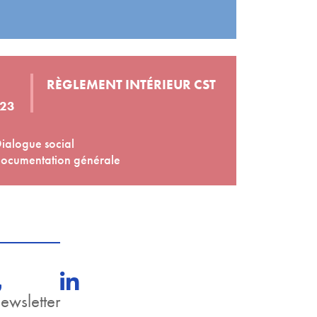
RÈGLEMENT INTÉRIEUR CST
 23
ialogue social
ocumentation générale
newsletter