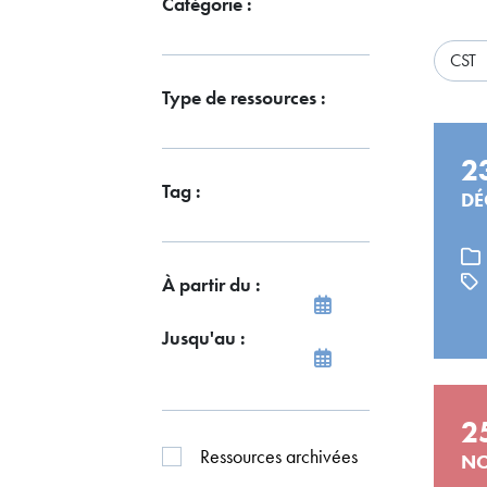
Catégorie :
CST
Type de ressources :
2
Tag :
DÉ
À partir du :
Jusqu'au :
2
Ressources archivées
NO