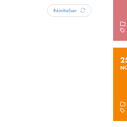
Réinitialiser
2
NO