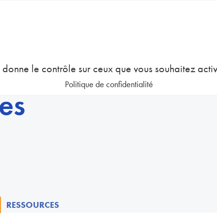
COURS
EMPLOI
GESTION DES RESSOURCES HUMAINES
us donne le contrôle sur ceux que vous souhaitez acti
Politique de confidentialité
es
1
RESSOURCES