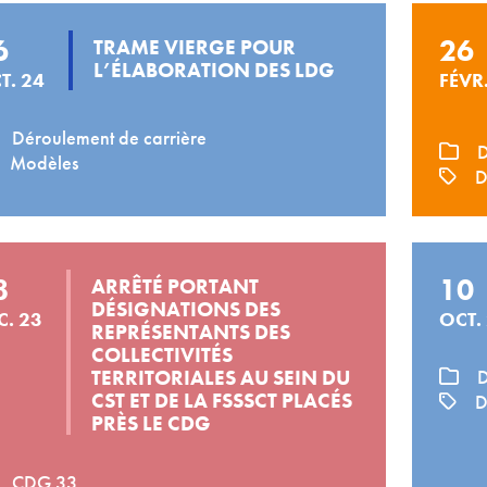
6
26
TRAME VIERGE POUR
L’ÉLABORATION DES LDG
T. 24
FÉVR
Déroulement de carrière
D
Modèles
D
8
10
ARRÊTÉ PORTANT
DÉSIGNATIONS DES
C. 23
OCT.
REPRÉSENTANTS DES
COLLECTIVITÉS
TERRITORIALES AU SEIN DU
D
CST ET DE LA FSSSCT PLACÉS
D
PRÈS LE CDG
CDG 33