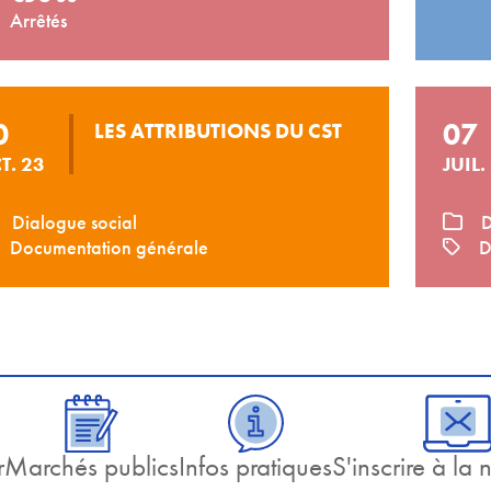
Arrêtés
0
07
LES ATTRIBUTIONS DU CST
T. 23
JUIL.
Dialogue social
D
Documentation générale
D
r
Marchés publics
Infos pratiques
S'inscrire à la 