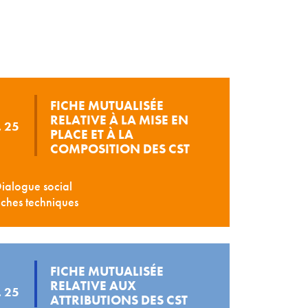
FICHE MUTUALISÉE
RELATIVE À LA MISE EN
 25
PLACE ET À LA
COMPOSITION DES CST
ialogue social
ches techniques
FICHE MUTUALISÉE
RELATIVE AUX
 25
ATTRIBUTIONS DES CST