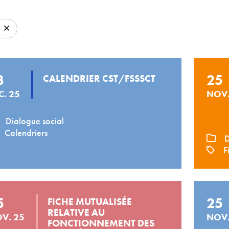
3
25
CALENDRIER CST/FSSSCT
C. 25
NOV.
Dialogue social
Calendriers
D
Fi
5
25
FICHE MUTUALISÉE
RELATIVE AU
V. 25
NOV.
FONCTIONNEMENT DES