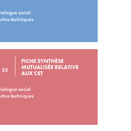
ialogue social
ches techniques
FICHE SYNTHÈSE
MUTUALISÉE RELATIVE
 25
AUX CST
ialogue social
ches techniques