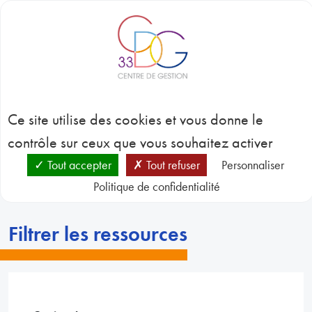
Panneau de gestion des cookies
BLOC-NOTES
C
3
Nos ressources
CONC
Ce site utilise des cookies et vous donne le
EMP
GES
contrôle sur ceux que vous souhaitez activer
D
RESSO
Tout accepter
Tout refuser
Personnaliser
HUMA
Politique de confidentialité
Centre de ressources
Nos ressources
SANT
PRÉVE
N
Filtrer les ressources
RESSO