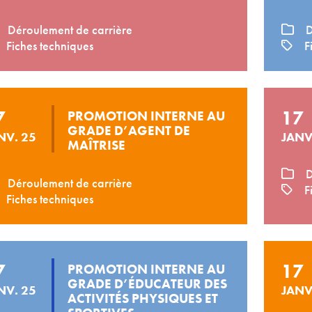
Déroulement de carrière
D
Fiches techniques
Fi
7
17
PROMOTION INTERNE AU
GRADE D’AGENT DE
NV. 25
JANV
MAÎTRISE
D
Déroulement de carrière
Fi
Fiches techniques
7
17
PROMOTION INTERNE AU
GRADE D’ÉDUCATEUR DES
NV. 25
JANV
ACTIVITÉS PHYSIQUES ET