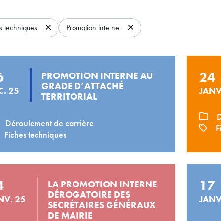
s techniques
Promotion interne
6
24
PROMOTION INTERNE AU
GRADE D’ATTACHÉ
C. 25
JANV
TERRITORIAL
D
Déroulement de carrière
Fi
Fiches techniques
4
17
LA PROMOTION INTERNE
DÉROGATOIRE DES
NV. 25
JANV
SECRÉTAIRES GÉNÉRAUX
DE MAIRIE