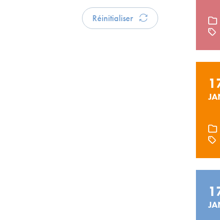
Réinitialiser
1
JA
1
JA