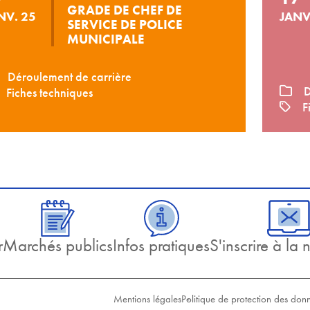
GRADE DE CHEF DE
NV. 25
JANV
SERVICE DE POLICE
MUNICIPALE
Déroulement de carrière
D
Fiches techniques
Fi
r
Marchés publics
Infos pratiques
S'inscrire à la 
Mentions légales
Politique de protection des don