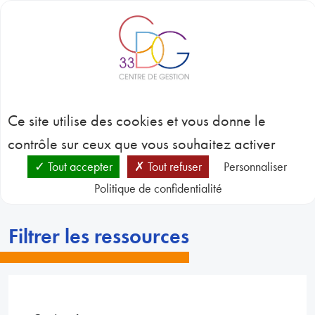
Panneau de gestion des cookies
BLOC-NOTES
C
3
Nos ressources
CONC
Ce site utilise des cookies et vous donne le
EMP
GES
contrôle sur ceux que vous souhaitez activer
D
RESSO
Tout accepter
Tout refuser
Personnaliser
HUMA
Politique de confidentialité
Centre de ressources
Nos ressources
SANT
PRÉVE
N
Filtrer les ressources
RESSO