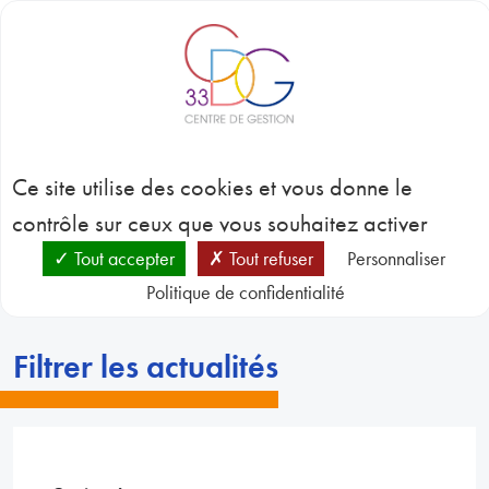
Panneau de gestion des cookies
BLOC-NOTES
C
3
L’actualité du CDG 33
CONC
Ce site utilise des cookies et vous donne le
EMP
GES
contrôle sur ceux que vous souhaitez activer
D
RESSO
Tout accepter
Tout refuser
Personnaliser
HUMA
Politique de confidentialité
CDG 33
L’actualité du CDG 33
SANT
PRÉVE
N
Filtrer les actualités
RESSO