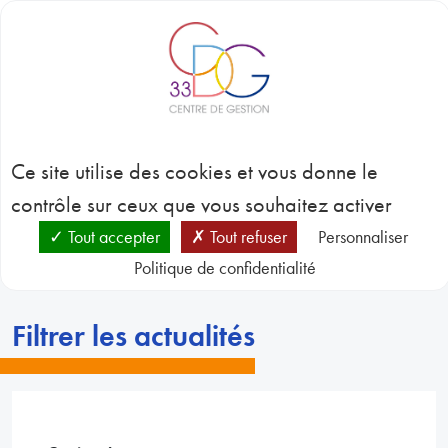
Panneau de gestion des cookies
BLOC-NOTES
C
3
L’actualité du CDG 33
CONC
Ce site utilise des cookies et vous donne le
EMP
GES
contrôle sur ceux que vous souhaitez activer
D
RESSO
Tout accepter
Tout refuser
Personnaliser
HUMA
Politique de confidentialité
CDG 33
L’actualité du CDG 33
SANT
PRÉVE
N
Filtrer les actualités
RESSO